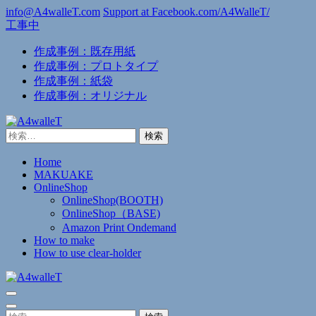
コ
info@A4walleT.com
Support at Facebook.com/A4WalleT/
工事中
ン
テ
作成事例：既存用紙
ン
作成事例：プロトタイプ
ツ
作成事例：紙袋
へ
作成事例：オリジナル
ス
キ
ッ
検
プ
索:
(Enter
Home
を
MAKUAKE
押
OnlineShop
OnlineShop(BOOTH)
す)
OnlineShop（BASE)
Amazon Print Ondemand
How to make
How to use clear-holder
A4walleT
薄すぎる財布
検