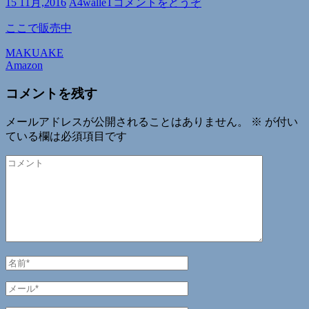
15 11月,2016
A4walleT
コメントをどうぞ
ここで販売中
MAKUAKE
投
Amazon
稿
コメントを残す
ナ
ビ
メールアドレスが公開されることはありません。
※
が付い
ている欄は必須項目です
ゲ
コ
ー
メ
シ
ン
ト
ョ
ン
名
前
メ
*
ー