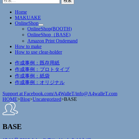
索:
Home
MAKUAKE
OnlineShop
OnlineShop(BOOTH)
OnlineShop（BASE)
Amazon Print Ondemand
How to make
How to use clear-holder
作成事例：既存用紙
作成事例：プロトタイプ
作成事例：紙袋
作成事例：オリジナル
Support at Facebook.com/A4WalleT/
info@A4walleT.com
HOME
>
Blog
>
Uncategorized
>
BASE
BASE