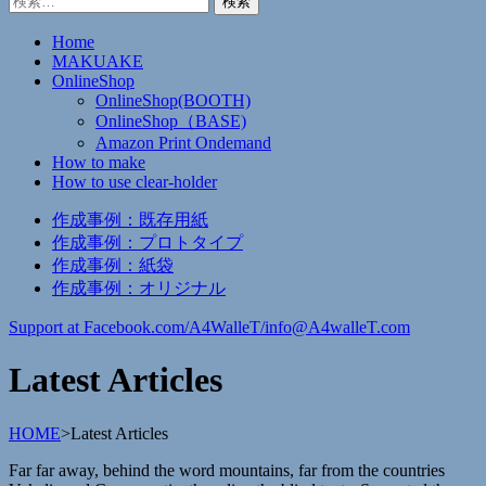
索:
Home
MAKUAKE
OnlineShop
OnlineShop(BOOTH)
OnlineShop（BASE)
Amazon Print Ondemand
How to make
How to use clear-holder
作成事例：既存用紙
作成事例：プロトタイプ
作成事例：紙袋
作成事例：オリジナル
Support at Facebook.com/A4WalleT/
info@A4walleT.com
Latest Articles
HOME
>
Latest Articles
Far far away, behind the word mountains, far from the countries