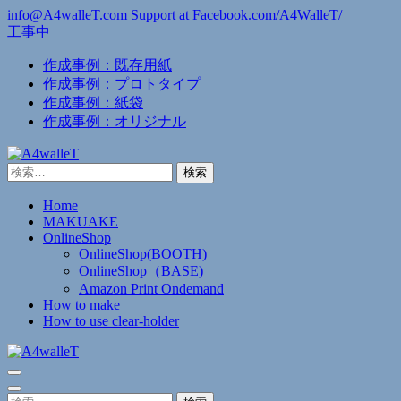
コ
info@A4walleT.com
Support at Facebook.com/A4WalleT/
工事中
ン
テ
作成事例：既存用紙
ン
作成事例：プロトタイプ
ツ
作成事例：紙袋
へ
作成事例：オリジナル
ス
キ
ッ
検
プ
索:
(Enter
Home
を
MAKUAKE
押
OnlineShop
OnlineShop(BOOTH)
す)
OnlineShop（BASE)
Amazon Print Ondemand
How to make
How to use clear-holder
A4walleT
薄すぎる財布
検